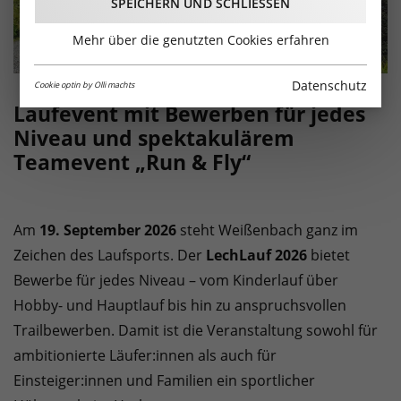
SPEICHERN UND SCHLIESSEN
Mehr über die genutzten Cookies erfahren
Datenschutz
Cookie optin by Olli machts
Laufevent mit Bewerben für jedes
Niveau und spektakulärem
Teamevent „Run & Fly“
Am
19. September 2026
steht Weißenbach ganz im
Zeichen des Laufsports. Der
LechLauf 2026
bietet
Bewerbe für jedes Niveau – vom Kinderlauf über
Hobby- und Hauptlauf bis hin zu anspruchsvollen
Trailbewerben. Damit ist die Veranstaltung sowohl für
ambitionierte Läufer:innen als auch für
Einsteiger:innen und Familien ein sportlicher