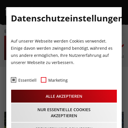
Datenschutzeinstellungen
EVENTKALENDER
SA
SO
MO
DI
MI
D
Auf unserer Webseite werden Cookies verwendet.
8
9
10
11
12
1
Einige davon werden zwingend benötigt, während es
uns andere ermöglichen, Ihre Nutzererfahrung auf
AUGUST
AUGUST
AUGUST
AUGUST
AUGUST
AUG
unserer Webseite zu verbessern.
LechLauf 2026 in
Essentiell
Marketing
Weißenbach
ALLE AKZEPTIEREN
19.09.2026 - Beginn 05:00 Uhr
NUR ESSENTIELLE COOKIES
AKZEPTIEREN