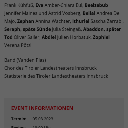
Frank Kühfuß,
Eva
Amber-Chiara Eul,
Beelzebub
Jennifer Maines und Astrid Vosberg,
Belial
Andrea De
Majo,
Zephan
Annina Wachter,
Ithuriel
Sascha Zarrabi,
Seraph, späte Sünde
Julia Steingaß,
Abaddon, später
Tod
Oliver Sailer,
Abdiel
Julien Horbatuk,
Zophiel
Verena Pötzl
Band (Vanden Plas)
Chor des Tiroler Landestheaters Innsbruck
Statisterie des Tiroler Landestheaters Innsbruck
EVENT INFORMATIONEN
Termin:
05.03.2023
Beginn:
19:00 Uhr