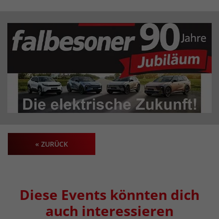
« ZURÜCK
Diese Events könnten dich
auch interessieren