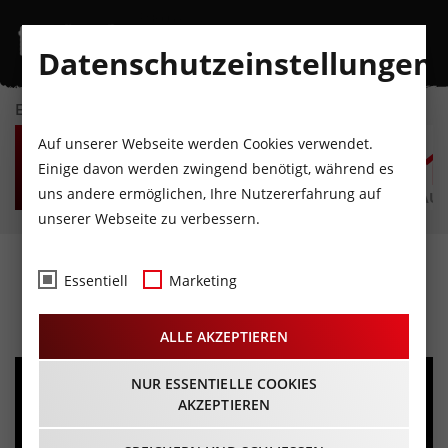
Datenschutzeinstellungen
EVENTKALENDER
SO
MO
DI
MI
DO
F
Auf unserer Webseite werden Cookies verwendet.
9
10
11
12
13
1
Einige davon werden zwingend benötigt, während es
uns andere ermöglichen, Ihre Nutzererfahrung auf
AUGUST
AUGUST
AUGUST
AUGUST
AUGUST
AUG
unserer Webseite zu verbessern.
Last Paradise Lost
Essentiell
Marketing
05.03.2023 - Beginn 19:00 Uhr
ALLE AKZEPTIEREN
NUR ESSENTIELLE COOKIES
AKZEPTIEREN