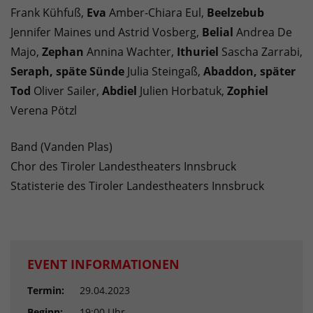
Frank Kühfuß,
Eva
Amber-Chiara Eul,
Beelzebub
Jennifer Maines und Astrid Vosberg,
Belial
Andrea De
Majo,
Zephan
Annina Wachter,
Ithuriel
Sascha Zarrabi,
Seraph, späte Sünde
Julia Steingaß,
Abaddon, später
Tod
Oliver Sailer,
Abdiel
Julien Horbatuk,
Zophiel
Verena Pötzl
Band (Vanden Plas)
Chor des Tiroler Landestheaters Innsbruck
Statisterie des Tiroler Landestheaters Innsbruck
EVENT INFORMATIONEN
Termin:
29.04.2023
Beginn:
19:00 Uhr