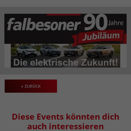
« ZURÜCK
Diese Events könnten dich
auch interessieren