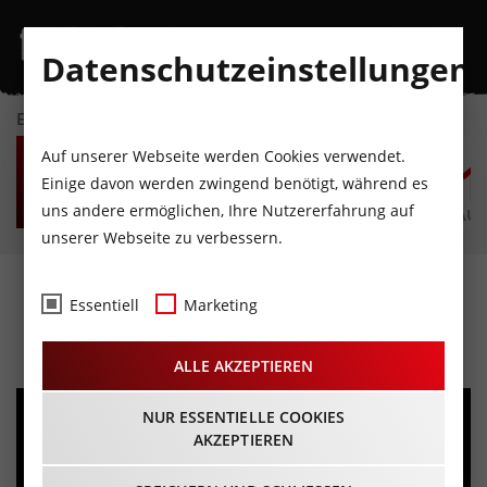
Datenschutzeinstellungen
EVENTKALENDER
DO
FR
SA
SO
MO
D
Auf unserer Webseite werden Cookies verwendet.
6
7
8
9
10
1
Einige davon werden zwingend benötigt, während es
uns andere ermöglichen, Ihre Nutzererfahrung auf
AUGUST
AUGUST
AUGUST
AUGUST
AUGUST
AUG
unserer Webseite zu verbessern.
Last Paradise Lost
Essentiell
Marketing
29.04.2023 - Beginn 19:00 Uhr
ALLE AKZEPTIEREN
NUR ESSENTIELLE COOKIES
AKZEPTIEREN