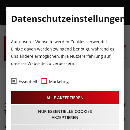
Datenschutzeinstellungen
EVENTKALENDER
SA
SO
MO
DI
MI
D
Auf unserer Webseite werden Cookies verwendet.
8
9
10
11
12
1
Einige davon werden zwingend benötigt, während es
uns andere ermöglichen, Ihre Nutzererfahrung auf
AUGUST
AUGUST
AUGUST
AUGUST
AUGUST
AUG
unserer Webseite zu verbessern.
Weihnachtsmärkte ·
Essentiell
Marketing
Adventzeit
ALLE AKZEPTIEREN
Die Weihnachtszeit ist die schönste Zeit im Jahr und auf
NUR ESSENTIELLE COOKIES
Tirols Weihnachtsmärkten steigt die Vorfreude auf
AKZEPTIEREN
Heiligabend ganz besonders. Genießt die weihnachtlich
schöne Atmosphäre bei einem heißen Glühwein und