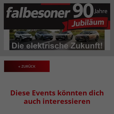
« ZURÜCK
Diese Events könnten dich
auch interessieren