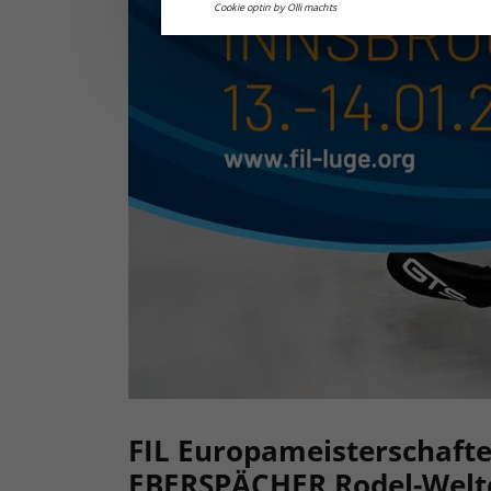
Cookie optin by Olli machts
FIL Europameisterschaft
EBERSPÄCHER Rodel-Welt