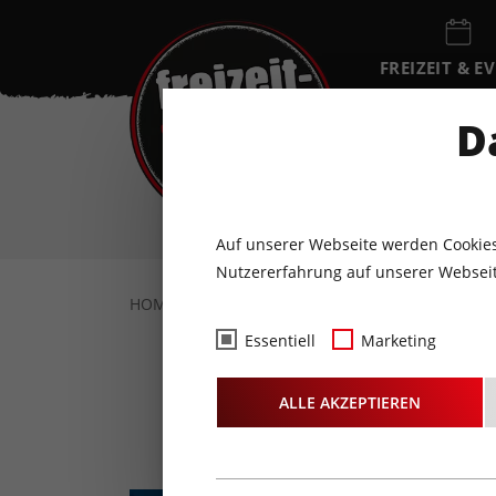
FREIZEIT & E
EVENTKALEN
D
SA
8
AUGUST
Auf unserer Webseite werden Cookies
Nutzererfahrung auf unserer Webseit
HOME
FREIZEIT & EVENTS
SPORT & WEL
Essentiell
Marketing
EBERSP
ALLE AKZEPTIEREN