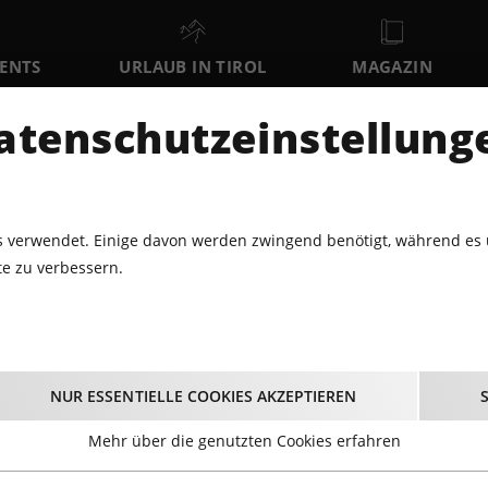
VENTS
URLAUB IN TIROL
MAGAZIN
DER
atenschutzeinstellung
SO
MO
DI
9
10
11
AUGUST
AUGUST
AUGUST
AU
 verwendet. Einige davon werden zwingend benötigt, während es 
e zu verbessern.
LNESS
SPORTEVENTS
EBERSPÄCHER RODEL-WELTCUP 2023
ÄCHER Rodel-Weltcup 
NUR ESSENTIELLE COOKIES AKZEPTIEREN
14.01.2024 - Beginn 10:00 Uhr
Mehr über die genutzten Cookies erfahren