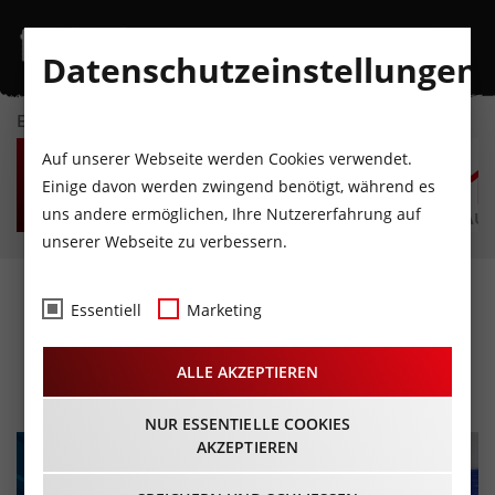
Datenschutzeinstellungen
EVENTKALENDER
FR
SA
SO
MO
DI
M
Auf unserer Webseite werden Cookies verwendet.
7
8
9
10
11
1
Einige davon werden zwingend benötigt, während es
uns andere ermöglichen, Ihre Nutzererfahrung auf
AUGUST
AUGUST
AUGUST
AUGUST
AUGUST
AUG
unserer Webseite zu verbessern.
EBERSPÄCHER Rodel-
Essentiell
Marketing
Weltcup 2023/24
ALLE AKZEPTIEREN
13.01.2024 - Beginn 09:00 Uhr
NUR ESSENTIELLE COOKIES
AKZEPTIEREN