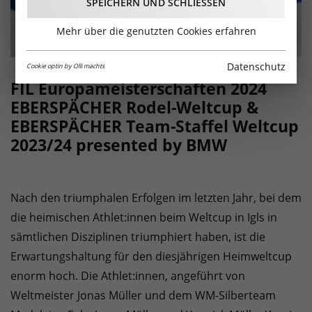
SPEICHERN UND SCHLIESSEN
Mehr über die genutzten Cookies erfahren
Datenschutz
Cookie optin by Olli machts
FIL Europameisterschaften 2024
EBERSPÄCHER Rodel-Weltcup &
EBERSPÄCHER Team-Staffel Weltcup
2023/24 presented by BMW
Nach den triumphalen Erfolgen im letzten Jahr, bei dem
die heimischen Athlet:innen beim Weltcup in Igls in
sämtlichen Disziplinen triumphiert haben, ist die
Erwartungshaltung für den diesjährigen Heimweltcup
enorm hoch. Die Athlet:innen, angeführt von
Weltmeister Jonas Müller und dem WM-Silberteam