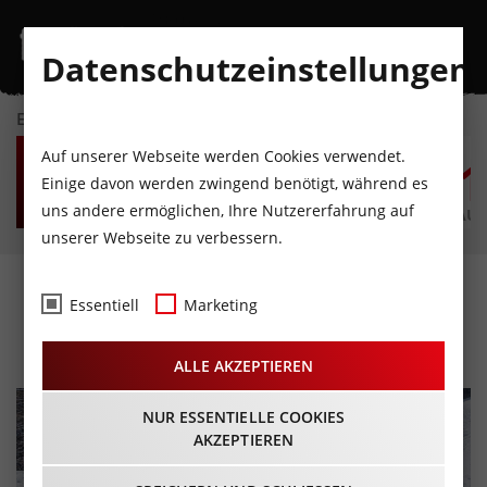
Datenschutzeinstellungen
EVENTKALENDER
DO
FR
SA
SO
MO
D
Auf unserer Webseite werden Cookies verwendet.
6
7
8
9
10
1
Einige davon werden zwingend benötigt, während es
uns andere ermöglichen, Ihre Nutzererfahrung auf
AUGUST
AUGUST
AUGUST
AUGUST
AUGUST
AUG
unserer Webseite zu verbessern.
Langes Rodelwochende
Essentiell
Marketing
09.12.2023 - Beginn 09:00 Uhr
ALLE AKZEPTIEREN
NUR ESSENTIELLE COOKIES
AKZEPTIEREN