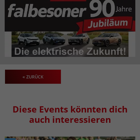
« ZURÜCK
Diese Events könnten dich
auch interessieren