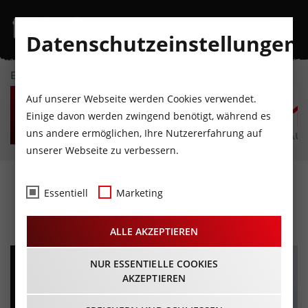
Datenschutzeinstellungen
EVENTKALENDER
SA
SO
MO
DI
MI
D
Auf unserer Webseite werden Cookies verwendet.
8
9
10
11
12
1
Einige davon werden zwingend benötigt, während es
uns andere ermöglichen, Ihre Nutzererfahrung auf
AUGUST
AUGUST
AUGUST
AUGUST
AUGUST
AUG
unserer Webseite zu verbessern.
Wild Face
Essentiell
Marketing
07.03.2026 - Beginn 07:00 Uhr
ALLE AKZEPTIEREN
NUR ESSENTIELLE COOKIES
AKZEPTIEREN