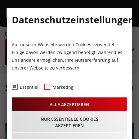
Datenschutzeinstellungen
EVENTKALENDER
SO
MO
DI
MI
DO
F
Auf unserer Webseite werden Cookies verwendet.
9
10
11
12
13
1
Einige davon werden zwingend benötigt, während es
uns andere ermöglichen, Ihre Nutzererfahrung auf
AUGUST
AUGUST
AUGUST
AUGUST
AUGUST
AUG
unserer Webseite zu verbessern.
Skitourentipp: Hohe Warte
Essentiell
Marketing
(2.687m)
ALLE AKZEPTIEREN
NUR ESSENTIELLE COOKIES
AKZEPTIEREN