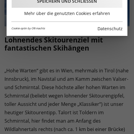
SPEICHERN UND SCHLIESSEN
Mehr über die genutzten Cookies erfahren
Datenschutz
Cookie optin by Olli machts
Lohnendes Skitourenziel mit
fantastischen Skihängen
„Hohe Warten“ gibt es in Wien, mehrmals in Tirol (nahe
Innsbruck), im Navistal und am Kamm zwischen Valser-
und Schmirntal. Diese höchste aller hohen Warten im
Schmirntal (beliebt wegen lohnender Skitourengipfel,
toller Aussicht und jeder Menge „Klassiker“) ist unser
heutiger Skitourentipp. Talort ist Toldern im
Schmirntal, hier findet man am Anfang des
Wildlahnertals rechts (nach ca. 1 km bei einer Brücke)