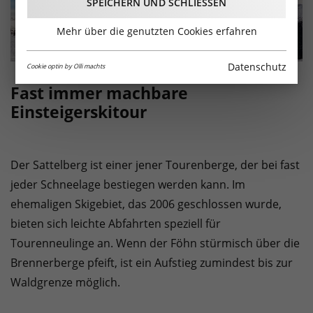
SPEICHERN UND SCHLIESSEN
Mehr über die genutzten Cookies erfahren
Datenschutz
Cookie optin by Olli machts
Fast immer machbare
Einsteigerskitour
Der Sattelberg ist einer jener Tourenberge, der bei fast
jeder Schneelage bestiegen werden kann. Im
ehemaligen Skigebiet, das 2006 geschlossen wurde,
bieten sich leichte Abfahrten speziell für
Tourenneulinge an. Wenn der Föhn stürmisch über die
Brennerberge pfeift, ist ein Aufstieg zumindest bis zur
Waldgrenze möglich.