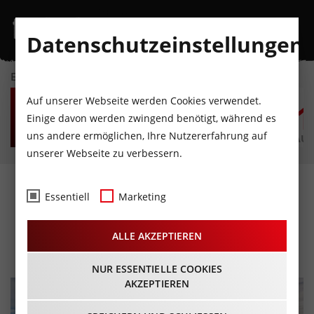
Datenschutzeinstellungen
EVENTKALENDER
FR
SA
SO
MO
DI
M
Auf unserer Webseite werden Cookies verwendet.
7
8
9
10
11
1
Einige davon werden zwingend benötigt, während es
uns andere ermöglichen, Ihre Nutzererfahrung auf
AUGUST
AUGUST
AUGUST
AUGUST
AUGUST
AUG
unserer Webseite zu verbessern.
Skitourentipp: Sattelberg
Essentiell
Marketing
(2.115m)
ALLE AKZEPTIEREN
NUR ESSENTIELLE COOKIES
AKZEPTIEREN