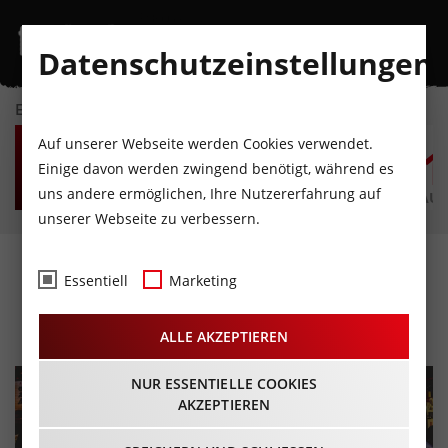
Datenschutzeinstellungen
EVENTKALENDER
DO
FR
SA
SO
MO
D
Auf unserer Webseite werden Cookies verwendet.
6
7
8
9
10
1
Einige davon werden zwingend benötigt, während es
uns andere ermöglichen, Ihre Nutzererfahrung auf
AUGUST
AUGUST
AUGUST
AUGUST
AUGUST
AUG
unserer Webseite zu verbessern.
CD-Review: Turbobier –
Essentiell
Marketing
Live in Wien
ALLE AKZEPTIEREN
NUR ESSENTIELLE COOKIES
AKZEPTIEREN