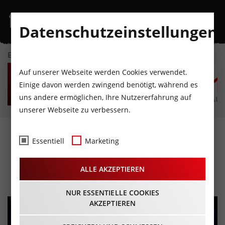
Datenschutzeinstellungen
EVENTKALENDER
FR
SA
SO
MO
DI
M
Auf unserer Webseite werden Cookies verwendet.
7
8
9
10
11
1
Einige davon werden zwingend benötigt, während es
uns andere ermöglichen, Ihre Nutzererfahrung auf
AUGUST
AUGUST
AUGUST
AUGUST
AUGUST
AUG
unserer Webseite zu verbessern.
Tanzcafe Arlberg Music
Essentiell
Marketing
Festival Bibiza
ALLE AKZEPTIEREN
05.04.2025 - Beginn 16:00 Uhr
NUR ESSENTIELLE COOKIES
AKZEPTIEREN