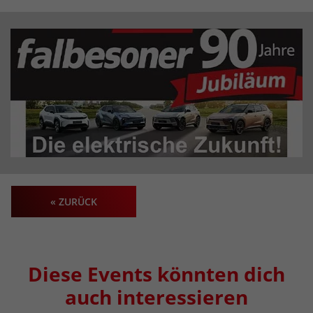
« ZURÜCK
Diese Events könnten dich
auch interessieren