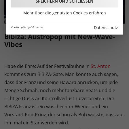
SPEICHERN UND SCHLIESSEN
Mehr über die genutzten Cookies erfahren
Datenschutz
Cookie optin by Olli machts
Bibiza: Austropop mit New-Wave-
Vibes
Habe die Ehre: Auf der Festivalbühne in
St. Anton
kommt es zum BIBIZA-Gate. Man könnte auch sagen,
dass der Franz und seine Hawara anrücken, um jede
Menge Schmäh, noch mehr tanzbare Beats und die
richtige Dosis an Kontrollverlust zu verbreiten. Der
BIBIZA Franz ist ein waschechter Wiener und ein
Vorstadt-Pop-Prinz, der schon als Bub wusste, dass aus
ihm mal ein Star werden wird.