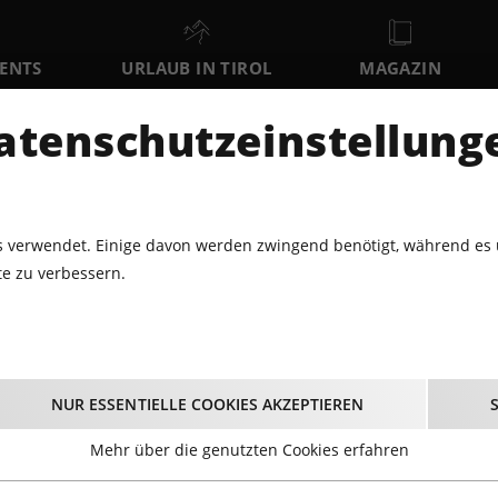
VENTS
URLAUB IN TIROL
MAGAZIN
DER
atenschutzeinstellung
FR
SA
SO
7
8
9
AUGUST
AUGUST
AUGUST
AU
 verwendet. Einige davon werden zwingend benötigt, während es 
e zu verbessern.
KARAOKE MIT LIVE-BAND! - IN DER COFFEE BAR INNSBRUCK
t Live-Band! - in der
NUR ESSENTIELLE COOKIES AKZEPTIEREN
Innsbruck
Mehr über die genutzten Cookies erfahren
29.05.2026 - Beginn 19:30 Uhr