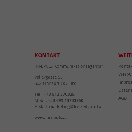
KONTAKT
WEIT
INN.PULS Kommunikationsagentur
Konta
Werbu
Valiergasse 58
Impre
6020 Innsbruck / Tirol
Daten
Tel.:
+43 512 370325
AGB
Mobil:
+43 699 13703250
E-Mail:
marketing@freizeit-tirol.at
www.inn-puls.at