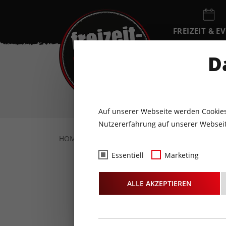
FREIZEIT & E
EVENTKALEN
D
DO
6
AUGUST
Auf unserer Webseite werden Cookies
Nutzererfahrung auf unserer Webseit
HOME
FREIZEIT & EVENTS
KONZERTE
Essentiell
Marketing
Karaoke mi
ALLE AKZEPTIEREN