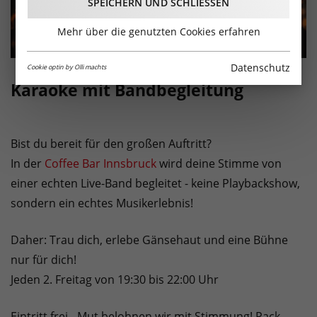
SPEICHERN UND SCHLIESSEN
Mehr über die genutzten Cookies erfahren
Datenschutz
Cookie optin by Olli machts
Karaoke mit Bandbegleitung
Bist du bereit für den großen Auftritt?
In der
Coffee Bar Innsbruck
wird deine Stimme von
einer echten Live-Band begleitet - keine Playbackshow,
sondern ein echtes Musikerlebnis!
Daher: Trau dich, erlebe Gänsehaut und eine Bühne
nur für dich!
Jeden 2. Freitag von 19:30 bis 22:00 Uhr
Eintritt frei - Mut belohnen wir mit Stimmung! Pack