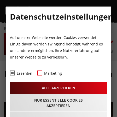
Datenschutzeinstellungen
EVENTKALENDER
FR
SA
SO
MO
DI
M
Auf unserer Webseite werden Cookies verwendet.
7
8
9
10
11
1
Einige davon werden zwingend benötigt, während es
uns andere ermöglichen, Ihre Nutzererfahrung auf
AUGUST
AUGUST
AUGUST
AUGUST
AUGUST
AUG
unserer Webseite zu verbessern.
Karaoke mit Live-Band! - in
Essentiell
Marketing
der Coffee Bar Innsbruck
ALLE AKZEPTIEREN
15.05.2026 - Beginn 19:30 Uhr
NUR ESSENTIELLE COOKIES
AKZEPTIEREN