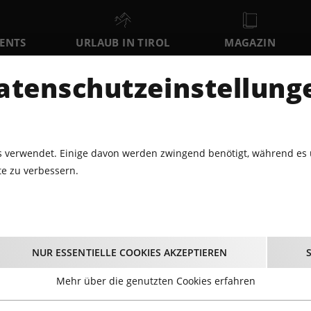
VENTS
URLAUB IN TIROL
MAGAZIN
DER
atenschutzeinstellung
SA
SO
MO
8
9
10
AUGUST
AUGUST
AUGUST
AU
 verwendet. Einige davon werden zwingend benötigt, während es 
e zu verbessern.
ROCKTOBERFEST IN DER COFFEE BAR INNSBRUCK
oberfest in der Coff
NUR ESSENTIELLE COOKIES AKZEPTIEREN
Innsbruck
Mehr über die genutzten Cookies erfahren
03.10.2025 - Beginn 18:00 Uhr