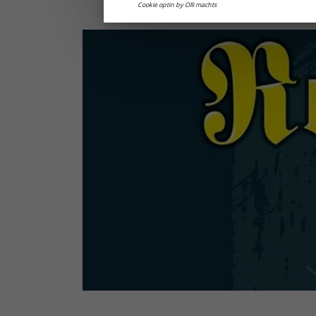
Cookie optin by Olli machts