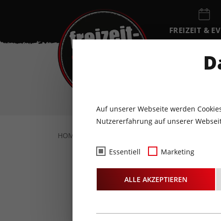
FREIZEIT & E
EVENTKALEN
D
FR
7
AUGUST
Auf unserer Webseite werden Cookies
Nutzererfahrung auf unserer Webseit
HOME
FREIZEIT & EVENTS
KONZERTE
Essentiell
Marketing
Rockt
ALLE AKZEPTIEREN