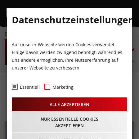
Datenschutzeinstellungen
EVENTKALENDER
FR
SA
SO
MO
DI
M
Auf unserer Webseite werden Cookies verwendet.
7
8
9
10
11
1
Einige davon werden zwingend benötigt, während es
uns andere ermöglichen, Ihre Nutzererfahrung auf
AUGUST
AUGUST
AUGUST
AUGUST
AUGUST
AUG
unserer Webseite zu verbessern.
Hooo-Ruck-Fest der
Essentiell
Marketing
Mayrhofner
ALLE AKZEPTIEREN
04.10.2025 - Beginn 18:00 Uhr
NUR ESSENTIELLE COOKIES
AKZEPTIEREN