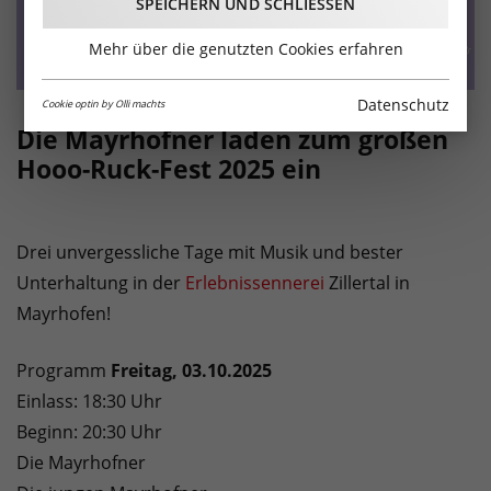
SPEICHERN UND SCHLIESSEN
Mehr über die genutzten Cookies erfahren
Datenschutz
Cookie optin by Olli machts
Die Mayrhofner laden zum großen
Hooo-Ruck-Fest 2025 ein
Drei unvergessliche Tage mit Musik und bester
Unterhaltung in der
Erlebnissennerei
Zillertal in
Mayrhofen!
Programm
Freitag, 03.10.2025
Einlass: 18:30 Uhr
Beginn: 20:30 Uhr
Die Mayrhofner