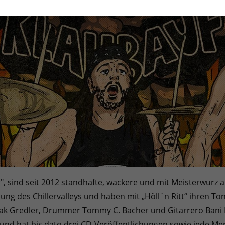
ler", sind seit 2012 standhafte, wackere und mit Meisterwur
ng des Chillervalleys und haben mit „Höll`n Ritt“ ihren T
chak Gredler, Drummer Tommy C. Bacher und Gitarrero Bani 
und hat bis dato drei CD-Veröffentlichungen sowie jede Men