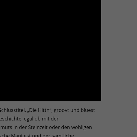
hlusstitel, „Die Hittn“, groovt und bluest
eschichte, egal ob mit der
muts in der Steinzeit oder den wohligen
sche Manifest und der sämtliche