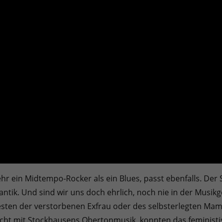
r ein Midtempo-Rocker als ein Blues, passt ebenfalls. Der Sc
tik. Und sind wir uns doch ehrlich, noch nie in der Musikg
esten der verstorbenen Exfrau oder des selbsterlegten Mam
icht mit Stockhausens Obertonmusik, konnten das feministi