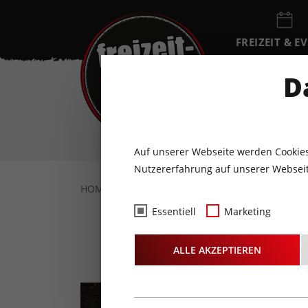
FREIZEIT & E
EVENTKALEN
D
FR
7
AUGUST
Auf unserer Webseite werden Cookies
Nutzererfahrung auf unserer Webseit
HOME
AKTUELLES
REVIEWS
CD-REVI
Essentiell
Marketing
CD-Re
ALLE AKZEPTIEREN