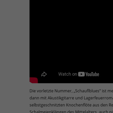
Die vorletzte Nummer, „Schauflblues“ ist meh
dann mit Akustikgitarre und Lagerfeuerroman
selbstgeschnitzten Knochenflöte aus den R
Schalmeienklängen des Mittelalters, auch n