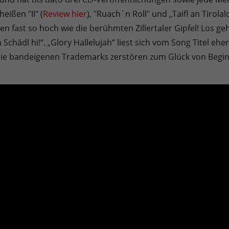
eißen "II" (
Review hier
), "Ruach`n Roll" und „Taifl an Tirolal
 fast so hoch wie die berühmten Zillertaler Gipfel! Los geh
n Schädl hi!“. „Glory Hallelujah“ liest sich vom Song Titel ehe
die bandeigenen Trademarks zerstören zum Glück von Begin