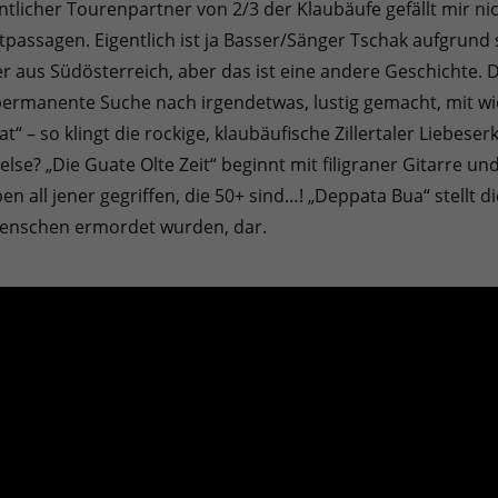
tlicher Tourenpartner von 2/3 der Klaubäufe gefällt mir ni
ssagen. Eigentlich ist ja Basser/Sänger Tschak aufgrund s
aus Südösterreich, aber das ist eine andere Geschichte. Da
rmanente Suche nach irgendetwas, lustig gemacht, mit wie
 so klingt die rockige, klaubäufische Zillertaler Liebeserk
lse? „Die Guate Olte Zeit“ beginnt mit filigraner Gitarre 
all jener gegriffen, die 50+ sind…! „Deppata Bua“ stellt d
Menschen ermordet wurden, dar.