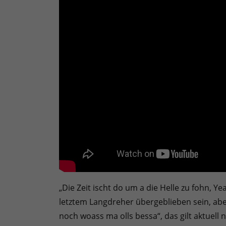
„Die Zeit ischt do um a die Helle zu fohn, Yea
letztem Langdreher übergeblieben sein, abe
noch woass ma olls bessa“, das gilt aktuell