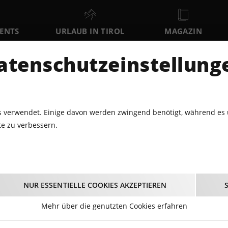
VENTS
URLAUB IN TIROL
MAGAZIN
DER
atenschutzeinstellung
SA
SO
MO
8
9
10
AUGUST
AUGUST
AUGUST
AU
 verwendet. Einige davon werden zwingend benötigt, während es 
e zu verbessern.
EW: KLAUBAUF - HÖLL'N RITT
view: Klaubauf - Höll'
NUR ESSENTIELLE COOKIES AKZEPTIEREN
Mehr über die genutzten Cookies erfahren