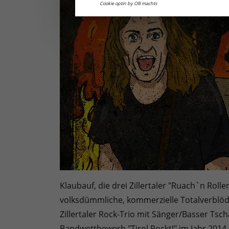
Cookie optin by Olli machts
Klaubauf, die drei Zillertaler "Ruach`n Rol
volksdümmliche, kommerzielle Totalverblödu
Zillertaler Rock-Trio mit Sänger/Basser Ts
Bandwettbewerb "Tirol Rockt!" im Jahr 2014 