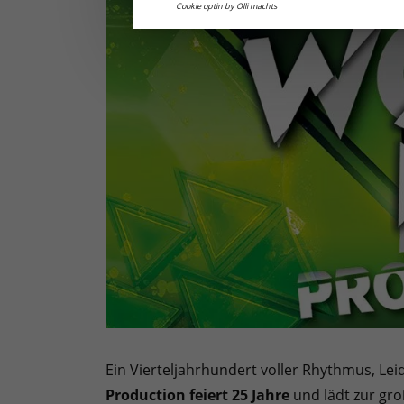
Cookie optin by Olli machts
Ein Vierteljahrhundert voller Rhythmus, Leid
Production feiert 25 Jahre
und lädt zur gr