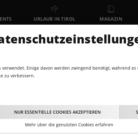
VENTS
URLAUB IN TIROL
MAGAZIN
DER
atenschutzeinstellung
FR
SA
SO
7
8
9
AUGUST
AUGUST
AUGUST
AU
 verwendet. Einige davon werden zwingend benötigt, während es 
e zu verbessern.
25 JAHRE WORLD MUSIC PRODUCTION
hre World Music Prod
NUR ESSENTIELLE COOKIES AKZEPTIEREN
25.10.2025 - Beginn 21:30 Uhr
Mehr über die genutzten Cookies erfahren