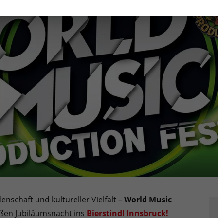
enschaft und kultureller Vielfalt –
World Music
oßen Jubiläumsnacht ins
Bierstindl Innsbruck!