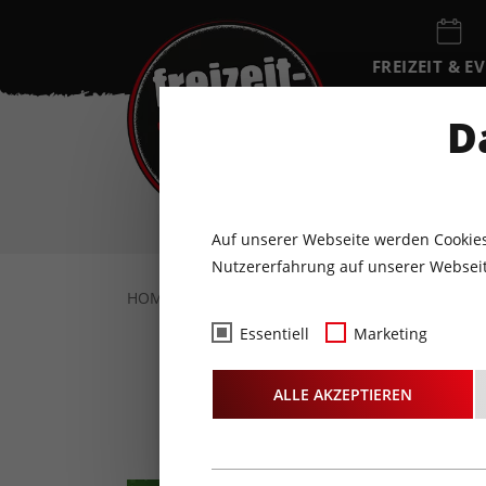
FREIZEIT & E
EVENTKALEN
D
DO
6
AUGUST
Auf unserer Webseite werden Cookies
Nutzererfahrung auf unserer Webseit
HOME
FREIZEIT & EVENTS
KONZERTE
Essentiell
Marketing
25 Ja
ALLE AKZEPTIEREN