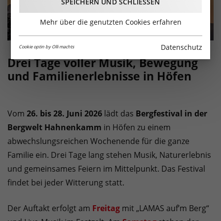
SPEICHERN UND SCHLIESSEN
Mehr über die genutzten Cookies erfahren
Datenschutz
Cookie optin by Olli machts
Drei Tage voller Musik, Bewegung
und Familienerlebnisse in Höfen
Vom
26. bis 28. Juni 2026
lädt das
Bergfestival in der
Bergwelt Hahnenkamm
in Höfen zu einem
abwechslungsreichen Wochenende für die ganze
Familie ein. Drei Tage lang stehen Musik, Naturerlebnis
und gemeinsames Feiern im Mittelpunkt. Das Festival
findet bei jeder Witterung statt.
Der Auftakt erfolgt am
Freitag
mit „LAMAS auf’m Berg“