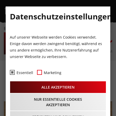
Datenschutzeinstellungen
EVENTKALENDER
FR
SA
SO
MO
DI
M
Auf unserer Webseite werden Cookies verwendet.
7
8
9
10
11
1
Einige davon werden zwingend benötigt, während es
uns andere ermöglichen, Ihre Nutzererfahrung auf
AUGUST
AUGUST
AUGUST
AUGUST
AUGUST
AUG
unserer Webseite zu verbessern.
Bergfestival in der
Essentiell
Marketing
Bergwelt Hahnenkamm
ALLE AKZEPTIEREN
28.06.2026 - Beginn 05:00 Uhr
NUR ESSENTIELLE COOKIES
AKZEPTIEREN