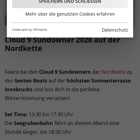
SPEICHERN UND SCHLIESSEN
Mehr über die genutzten Cookies erfahren
Datenschutz
Cookie optin by Olli machts
Cloud 9 Sundowner 2026 auf der
Nordkette
Feiere bei den
Cloud 9 Sundownern
der
Nordkette
zu
den
besten Beats
auf der
höchsten Sonnenterrasse
Innsbrucks
und lass dich in die perfekte
Winterstimmung versetzen!
Set Time:
13:30 bis 17:30 Uhr
Die
Seegrubenbahn
fährt an diesem Abend eine
Stunde länger, bis 18:30 Uhr.