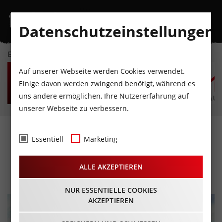
Datenschutzeinstellungen
EVENTKALENDER
DO
FR
SA
SO
MO
D
Auf unserer Webseite werden Cookies verwendet.
6
7
8
9
10
1
Einige davon werden zwingend benötigt, während es
uns andere ermöglichen, Ihre Nutzererfahrung auf
AUGUST
AUGUST
AUGUST
AUGUST
AUGUST
AUG
unserer Webseite zu verbessern.
Cloud 9 x PRIMARY CARE x
Essentiell
Marketing
OG2G
ALLE AKZEPTIEREN
31.01.2026 - Beginn 13:30 Uhr
NUR ESSENTIELLE COOKIES
AKZEPTIEREN